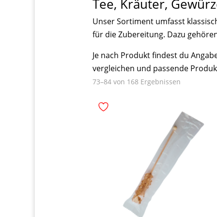
Tee, Kräuter, Gewür
Unser Sortiment umfasst klassisc
für die Zubereitung. Dazu gehören
Je nach Produkt findest du Angab
vergleichen und passende Produk
73–84 von 168 Ergebnissen