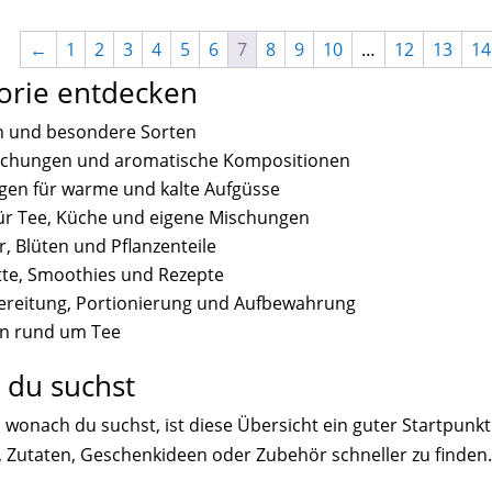
←
1
2
3
4
5
6
7
8
9
10
…
12
13
14
orie entdecken
n und besondere Sorten
ischungen und aromatische Kompositionen
gen für warme und kalte Aufgüsse
für Tee, Küche und eigene Mischungen
r, Blüten und Pflanzenteile
atte, Smoothies und Rezepte
ereitung, Portionierung und Aufbewahrung
n rund um Tee
s du suchst
wonach du suchst, ist diese Übersicht ein guter Startpunkt. 
Zutaten, Geschenkideen oder Zubehör schneller zu finden