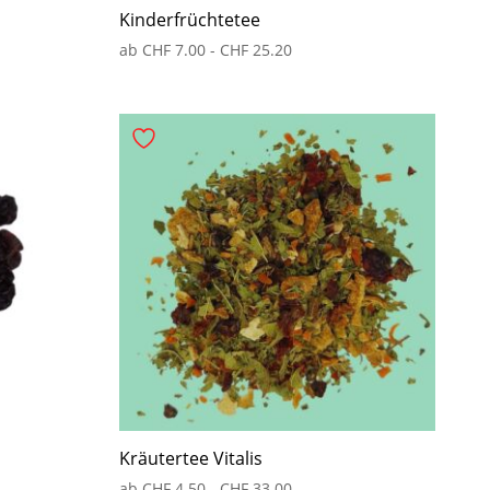
Kinderfrüchtetee
ab
CHF
7.00
-
CHF
25.20
Kräutertee Vitalis
ab
CHF
4.50
-
CHF
33.00