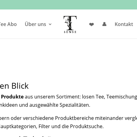
Products
search
Tee Abo
Über uns
❤️
👤
Kontakt
en Blick
e Produkte
aus unserem Sortiment: losen Tee, Teemischunge
kideen und ausgewählte Spezialitäten.
öbern oder verschiedene Produktbereiche miteinander vergle
Hauptkategorien, Filter und die Produktsuche.