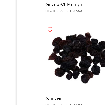
Kenya GFOP Marinyn
ab
CHF
5.00
-
CHF
37.60
Korinthen
ab
CHF
2.50
-
CHF
12.00