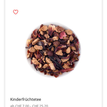
Kinderfrüchtetee
ab
CHF
7.00
-
CHF
25.20