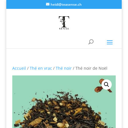
heidi@teasense.ch
Accueil
/
Thé en vrac
/
Thé noir
/ Thé noir de Noël