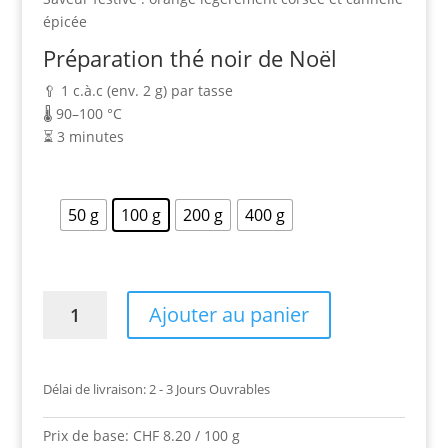
épicée
Préparation thé noir de Noël
🥄 1 c.à.c (env. 2 g) par tasse
🌡️ 90–100 °C
⏳ 3 minutes
50 g
100 g
200 g
400 g
Quantité
Ajouter au panier
Thé
noir
de
Délai de livraison:
2 - 3 Jours Ouvrables
Noël
Prix de base:
CHF
8.20
/
100
g