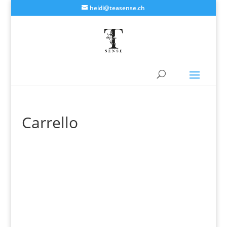
heidi@teasense.ch
Carrello