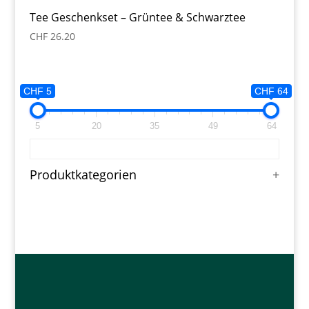
Tee Geschenkset – Grüntee & Schwarztee
CHF
26.20
CHF 5
CHF 64
5
20
35
49
64
Produktkategorien
+