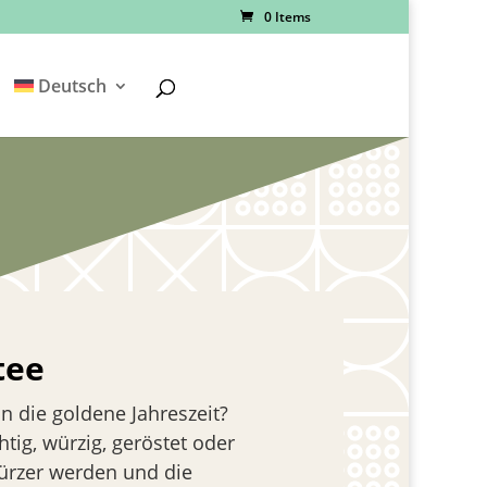
0 Items
Deutsch
tee
n die goldene Jahreszeit?
tig, würzig, geröstet oder
kürzer werden und die