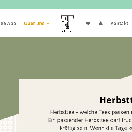
Products
search
Tee Abo
Über uns
❤️
👤
Kontakt
Herbst
Herbsttee – welche Tees passen i
Ein passender Herbsttee darf fruch
kräftig sein. Wenn die Tage 