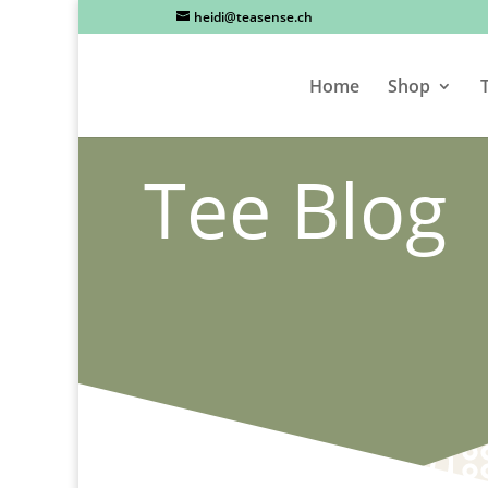
heidi@teasense.ch
Home
Shop
Tee Blog