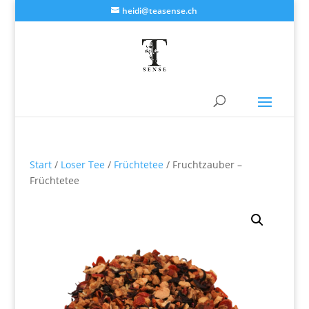
heidi@teasense.ch
Start
/
Loser Tee
/
Früchtetee
/ Fruchtzauber –
Früchtetee