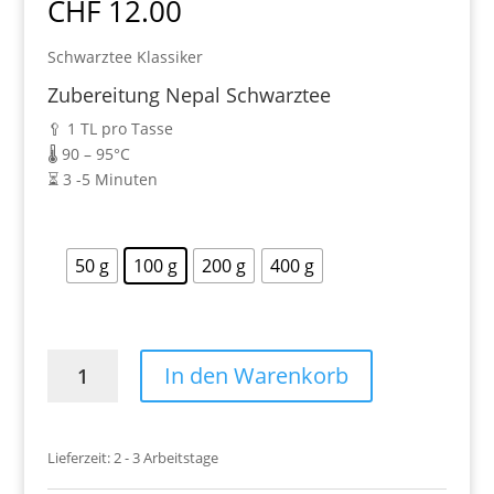
CHF
12.00
Schwarztee Klassiker
Zubereitung Nepal Schwarztee
🥄 1 TL pro Tasse
🌡️ 90 – 95°C
⏳ 3 -5 Minuten
50 g
100 g
200 g
400 g
Nepal
In den Warenkorb
SF
TGFOP1
Typ
Lieferzeit:
2 - 3 Arbeitstage
Kanchanjangha
Menge