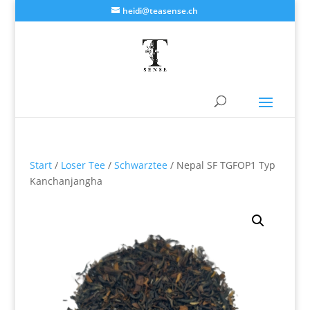
heidi@teasense.ch
Start
/
Loser Tee
/
Schwarztee
/ Nepal SF TGFOP1 Typ
Kanchanjangha