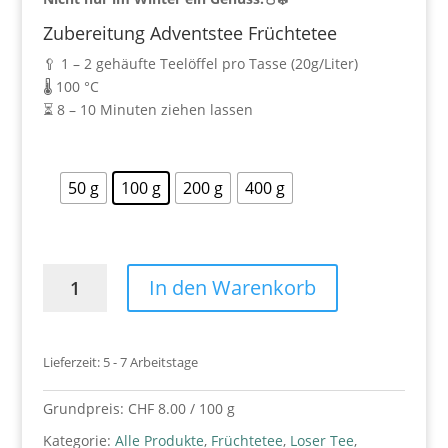
Zubereitung Adventstee Früchtetee
🥄 1 – 2 gehäufte Teelöffel pro Tasse (20g/Liter)
🌡️ 100 °C
⏳ 8 – 10 Minuten ziehen lassen
50 g
100 g
200 g
400 g
Adventstee
In den Warenkorb
Früchtetee
Menge
Lieferzeit:
5 - 7 Arbeitstage
Grundpreis:
CHF
8.00
/
100
g
Kategorie:
Alle Produkte
,
Früchtetee
,
Loser Tee
,