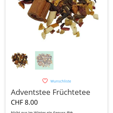
Wunschliste
Adventstee Früchtetee
CHF
8.00
Nicht nur im Winter ein Genuss.☃️❄️