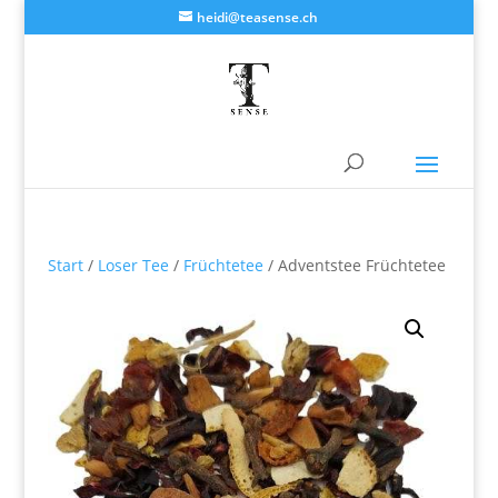
heidi@teasense.ch
Start
/
Loser Tee
/
Früchtetee
/ Adventstee Früchtetee