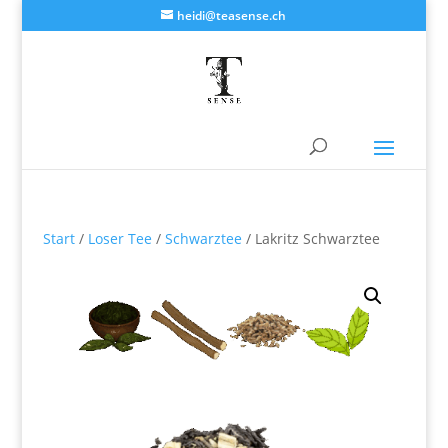
heidi@teasense.ch
Start
/
Loser Tee
/
Schwarztee
/ Lakritz Schwarztee