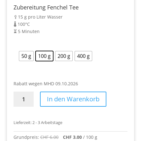
war:
Preis
CHF 6.
Zubereitung Fenchel Tee
ist:
CHF 3.00.
🥄15 g pro Liter Wasser
🌡️ 100°C
⏳ 5 Minuten
50 g
100 g
200 g
400 g
Rabatt wegen MHD 09.10.2026
Fenchelsamen
In den Warenkorb
Menge
Lieferzeit:
2 - 3 Arbeitstage
Grundpreis:
CHF
6.00
CHF
3.00
/
100
g