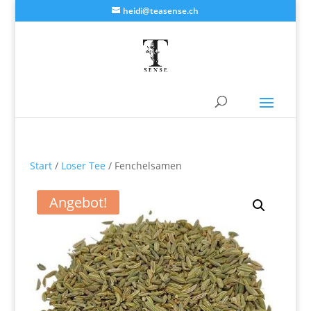
heidi@teasense.ch
Start
/
Loser Tee
/ Fenchelsamen
Angebot!