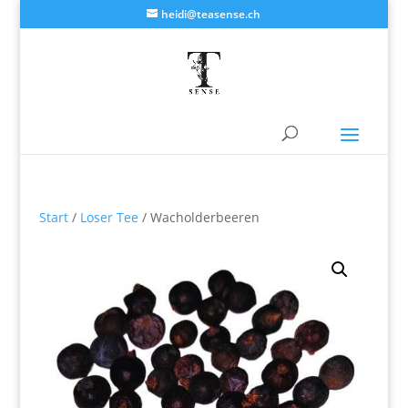
heidi@teasense.ch
Start
/
Loser Tee
/ Wacholderbeeren