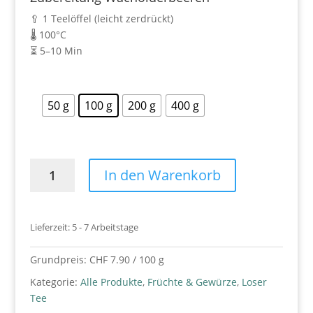
🥄 1 Teelöffel (leicht zerdrückt)
🌡️ 100°C
⏳ 5–10 Min
50 g
100 g
200 g
400 g
Wacholderbeeren
In den Warenkorb
Menge
Lieferzeit:
5 - 7 Arbeitstage
Grundpreis:
CHF
7.90
/
100
g
Kategorie:
Alle Produkte
,
Früchte & Gewürze
,
Loser
Tee