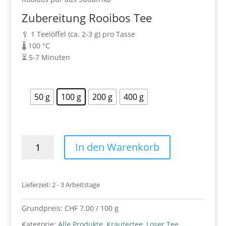
Zubereitung Rooibos Tee
🥄 1 Teelöffel (ca. 2-3 g) pro Tasse
🌡️ 100 °C
⏳ 5-7 Minuten
50 g
100 g
200 g
400 g
Rooibos
In den Warenkorb
Tee
Menge
Lieferzeit:
2 - 3 Arbeitstage
Grundpreis:
CHF
7.00
/
100
g
Kategorie:
Alle Produkte
,
Kräutertee
,
Loser Tee
,