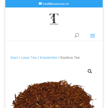
heidi@teasense.ch
Start
/
Loser Tee
/
Kräutertee
/ Rooibos Tee